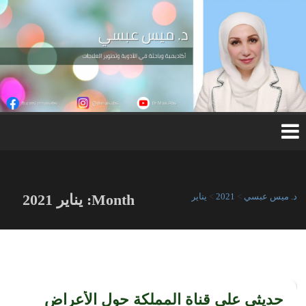
Ski
t
conten
د.
مي
س
عب
س
ي
د. ميس عبسي
>
2021
>
يناير
Month:
يناير 2021
حديثي على قناة المملكة حول الأعراض