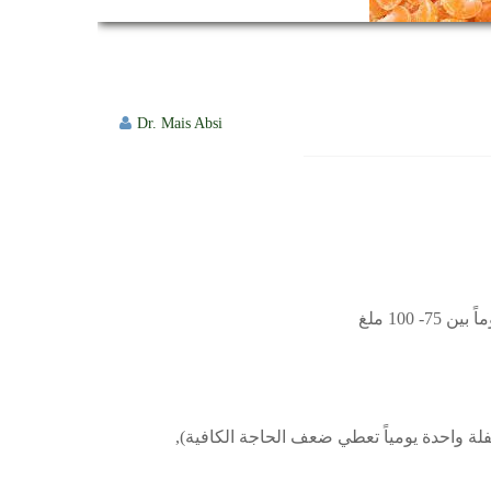
Dr. Mais Absi
100 ملغ
لى رأس القائمة الفليفلة من نوع Bell pepper (فليفلة واحدة يومياً تعطي ضعف الحاجة الكافية),