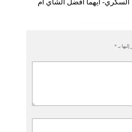
 السكري- أيهما أفضل الشاي أم
إليها بـ
*