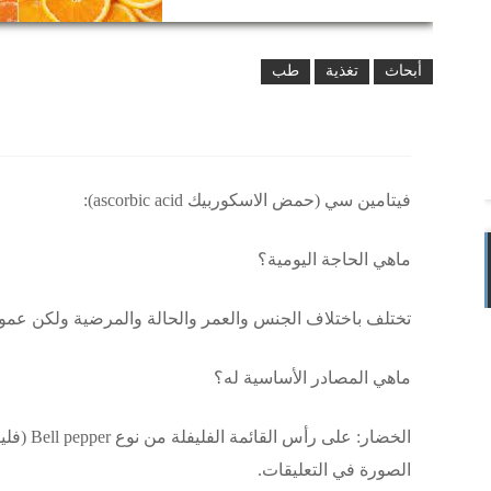
أبحاث
تغذية
طب
فيتامين سي (حمض الاسكوربيك ascorbic acid):
ماهي الحاجة اليومية؟
تختلف باختلاف الجنس والعمر والحالة والمرضية ولكن عموماً بين 75- 
ماهي المصادر الأساسية له؟
الخضار: ع
الصورة في التعليقات.