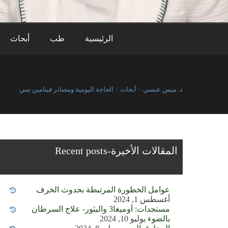
الرئيسية
طب
أبحاث
د. ميس عبسي
>
أبحاث
>
الحاجة اليومية ومصادر فيتامين سي
المقالات الأخيرة-Recent posts
عوامل الخطورة المرتبطة بحدوث الخرف
أغسطس 1, 2024
مستجدات: أوميغا3 والبثور- علاج السرطان
بالضوء
يوليو 10, 2024