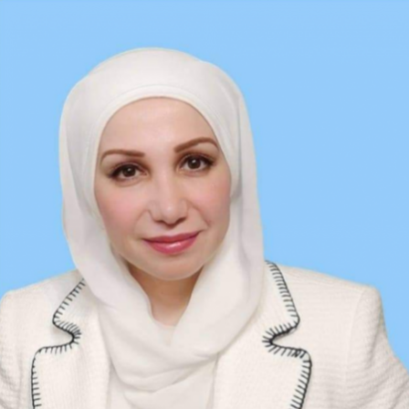
Ski
t
conten