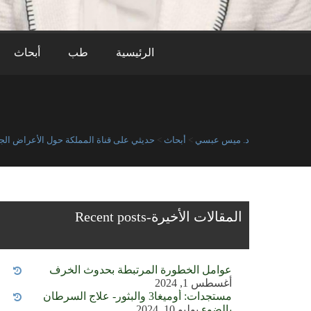
الرئيسية
طب
أبحاث
د. ميس عبسي
>
أبحاث
>
حديثي على قناة المملكة حول الأعراض الجد
المقالات الأخيرة-Recent posts
عوامل الخطورة المرتبطة بحدوث الخرف
أغسطس 1, 2024
مستجدات: أوميغا3 والبثور- علاج السرطان
بالضوء
يوليو 10, 2024