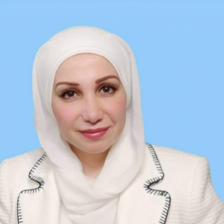
Ski
t
conten