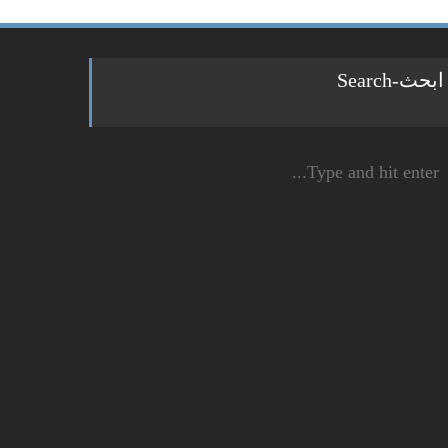
ابحث-Search
Sear
fo