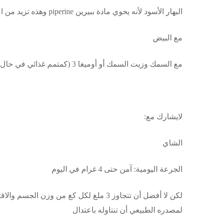
البهار الأسود لأنه يحوي مادة ببيرين piperine وهذه تزيد من امتصاص الكرمين في الجسم وفعاليته
مع البيض
مع السمك وزيت السمك أو أوميغا 3 (كمتمم غذائي في حال أن النظام الغذائي فقير بمصادر أوميغا 3)
لايشارك مع:
الشاي
الجرعة اليومية: آمن حتى 4 غرام في اليوم
لمصدره الطبيعي أن تنتاوله باعتدال