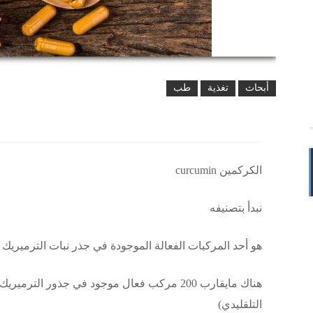
أبحاث
تغذية
طب
الكركمين curcumin
نبدأ بتصنيفه
هو أحد المركبات الفعالة الموجودة في جذر نبات الترميريك turmeric
هناك مايقارب 200 مركب فعال موجود في جذور ال
التلقليدي)