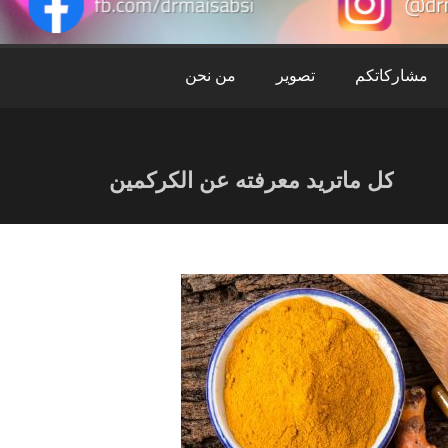
ميس
عبس
مشاركاتكم
تصوير
من نحن
كل ماتريد معرفته عن الكركمين