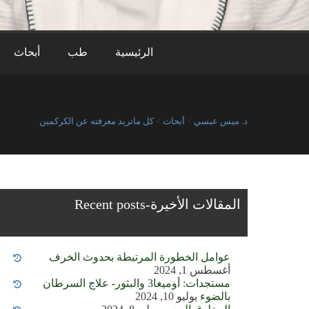
الرئيسية
طب
أبحاث
د. ميس عبسي
>
أبحاث
>
كل ماتريد معرفته عن الكركمين
المقالات الأخيرة-Recent posts
عوامل الخطورة المرتبطة بحدوث الخرف
أغسطس 1, 2024
مستجدات: أوميغا3 والبثور- علاج السرطان
بالضوء
يوليو 10, 2024