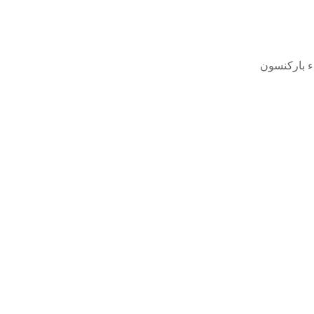
اء باركنسون