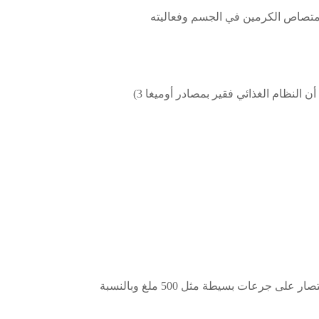
لكن لا أفضل أن تتجاوز 3 ملغ لكل كغ من وزن الجسم والاقتصار على جرعات بسيطة مثل 500 ملغ وبالنسبة