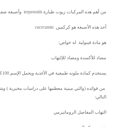
من أهم هذه المركبات زيوت طيارة terpenoids وأصبغة صفراء برتقالية اسمها curcuminoids
أحد هذه الأصبغة هو كركمين cucrcumin
هو مادة فينولية له خواص:
مضاد للأكسدة ومضاد للإلتهاب
يستخدم كمادة ملونه طبيعية في الأغذية ويحمل الإسم E100
من فوائده (والتي مبنية معظمها على دراسات مخبرية ) و
التالي:
التهاب المفاصل الروماتيزمي