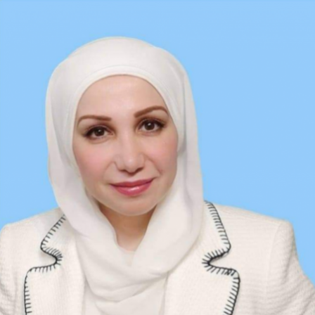
Ski
t
conten