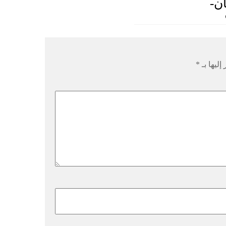
ن-
إليها بـ
*