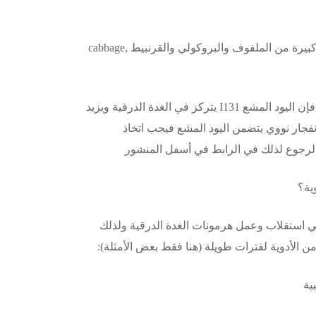
من محدثات الدرق ذات المصادر الطبيعية هي تناول كميات كبيرة من الملفوف والبروكولي والقرنبيط cabbage,
أما بالنسبة لتأثير النشاط النووي على وظيفة الغدة الدرقية فإن اليود المشع I131 يتركز في الغدة الدرقية ويزيد
جار نووي يتضمن اليود المشع فيجب اتخاذ
 الرجوع لذلك في الرابط في أسفل المنشور
وية؟
في استقلاب وعمل هرمونات الغدة الدرقية ولذلك
ن الأدوية لفترات طويلة (هنا فقط بعض الأمثلة):