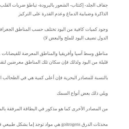
جفاف الجلد- إكتئاب- الشعور بالبرودة- تباطؤ ضربات القل
الذاكرة وضبابية الدماغ وعدم القدرة على التركيز
وجود كميات كافية من اليود تختلف حسب المناطق الجغراف
الدول تضيف اليود للملح والبعض لا)
مناطق وسط آسيا وأفريقيا والمناطق المعرضة للفيضانات وال
قليلة من اليود ولذلك فإن سكان تلك المناطق معرضين لنقص
بالنسبة للمصادر البحرية فإن أعلى كمية هي في الطحالب البحرية من نوع and wakame
ويلي ذلك بعض أنواع السمك
من المصادر الأخرى كما هو مذكور في البطاقة المرفقة بال
محدثات الدرق goitrogens هي مواد توجد إما