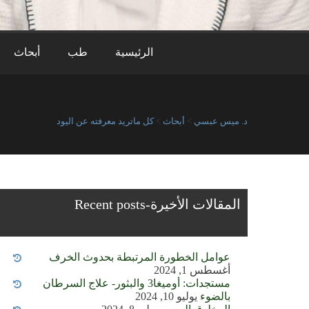
الرئيسية
طب
أبحاث
د. ميس عبسي
>
أبحاث
>
كل ماتريد معرفته عن اليود
المقالات الأخيرة-Recent posts
عوامل الخطورة المرتبطة بحدوث الخرف
أغسطس 1, 2024
مستجدات: أوميغا3 والبثور- علاج السرطان
بالضوء
يوليو 10, 2024