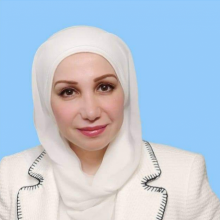
Ski
t
conten