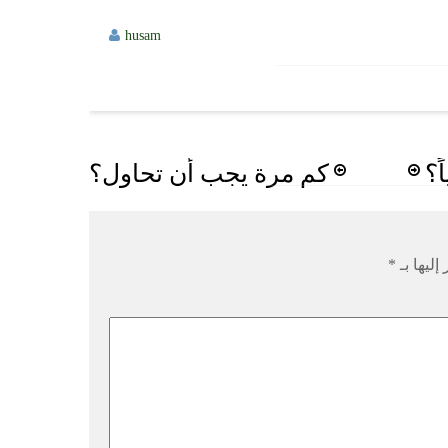
husam
ً؟
كم مرة يجب أن تحاول؟
إليها بـ
*