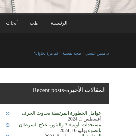
الرئيسية
طب
أبحاث
د. ميس عبسي
>
صحة نفسية
>
كم مرة تحاول؟
المقالات الأخيرة-Recent posts
عوامل الخطورة المرتبطة بحدوث الخرف
أغسطس 1, 2024
مستجدات: أوميغا3 والبثور- علاج السرطان
بالضوء
يوليو 10, 2024