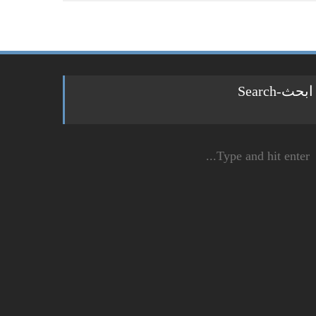
ابحث-Search
Sear
fo