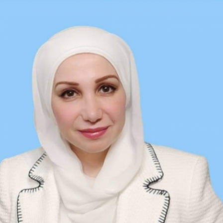
Ski
t
conten