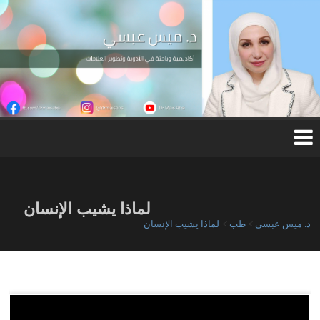
Ski
t
conten
د.
مي
س
عب
س
ي
لماذا يشيب الإنسان
د. ميس عبسي
>
طب
>
لماذا يشيب الإنسان