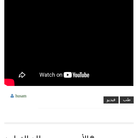
husam
طب
فيديو
Post