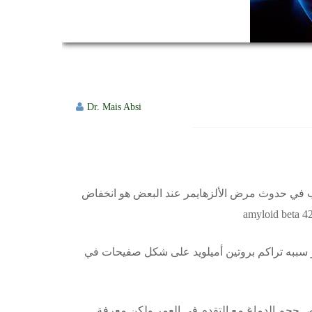
Dr. Mais Absi
بب في حدوث مرض الألزهايمر عند البعض هو انخفاض
مر سببه تراكم بروتين أميلويد على شكل صفيحات في
قلص حجم الدماغ مع التقدم في العمر ولكن معرفة