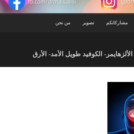
ميس
عبس
مشاركاتكم
تصوير
من نحن
ألزهايمر- الكوفيد طويل الأمد- الأرق