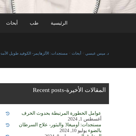
الرئيسية
طب
أبحاث
د. ميس عبسي
>
أبحاث
>
مستجدات: الألزهايمر- الكوفيد طويل الأمد- 
المقالات الأخيرة-Recent posts
عوامل الخطورة المرتبطة بحدوث الخرف
أغسطس 1, 2024
مستجدات: أوميغا3 والبثور- علاج السرطان
بالضوء
يوليو 10, 2024