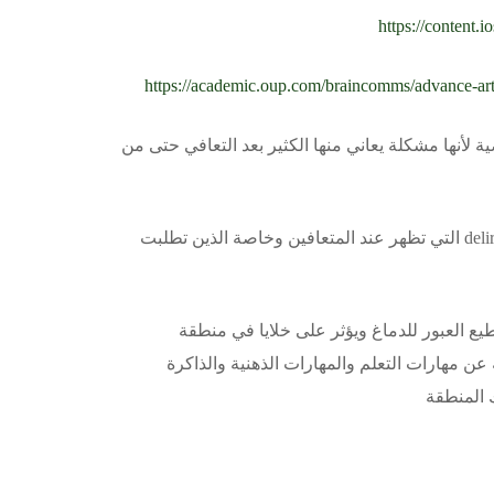
https://content.
https://academic.oup.com/braincomms/advance-ar
ة لأنها مشكلة يعاني منها الكثير بعد التعافي حتى من
في دراسة لمعرفة الآليات وراء بعض الأعراض العصبية delirium التي تظهر عند المتعافين وخاصة الذين تطلبت
 من السيتوكينات أو البروتينات ويسمى IL6 يستطيع العبور للدماغ ويؤثر على خلايا في منطقة
نطقة مسؤولة عن مهارات التعلم والمهارات الذهنية والذاكرة
ك المنطقة