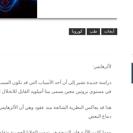
أبحاث
طب
كورونا
لألزهايمر:
دراسة جديدة تشير إلى أن أحد الأسباب التي قد تكون الس
في مستوى بروتين معين يسمى بيتا أميلويد القابل للانحلال amyloid beta 42
هذا قد يعاكس النظرية الشائعة منذ عقود وهي أن الألزهاي
دماغ البعض
مهما كانت الآلية فإن النتيجة هي تموت الخلايا العصبية وت