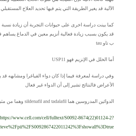
الآلية قد يغير الطريقة التي يتم فيها تحديد العلاج المستقبلي
كما بينت دراسة اخرى على حيوانات التجربة أن زيادة نسبة 
قد يكون بسبب زيادة فعالية أنزيم معين في الدماغ يساهم في
ب تاو tau
أما الخلل في الإنزيم فهو USP11
وفي دراسة لمعرفة فيما إذا كان دواء الفياغرا ومشابهه قد ي
الأعراض فالنتائج تشير إلى أن الدواء غير فعال
الدوائين المدروسين هما sildenafil and tadalafil وهما من مثبطات انزيم PDE5
https://www.cell.com/cell/fulltext/S0092-8674(22)01124-2?
trieve%2Fpii%2FS0092867422011242%3Fshowall%3Dtrue