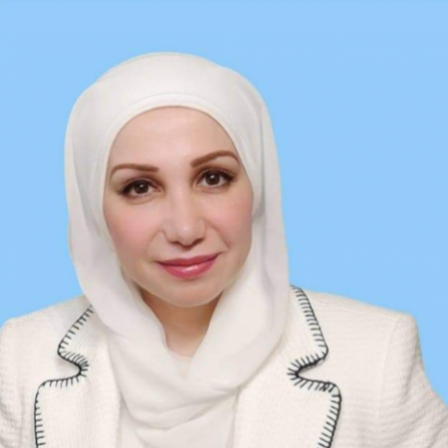
Ski
t
conten