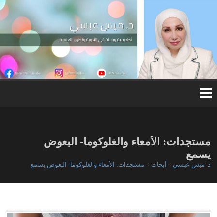
Ski
t
conten
د.
مي
س
عب
س
ي
مستجدات: الأمعاء والغلوكوما- البعوض
يسمع
د. ميس عبسي
>
أبحاث
>
مستجدات: الأمعاء والغلوكوما- البعوض يسمع