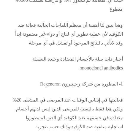
حيث أن الفعالية لم تتجاوز 47% والدراسة تضمنت 40000
متطوع
وهذا يبين لنا أهمية أن معظم اللقاحات الحالية فعالة ضد
الكوفيد لأن عملية تطوير أي لقاح أو دواء غير مضمونة ابداً
وقد لاتأتي بالنتائج المرجوة أو تفشل في أي مرحلة
أخبار ذات صلة بالأجسام المضادة وحيدة النسيلة
monoclonal antibodies:
1- المطورة من شركة رجينيرون Regeneron
فعاليتها في إنقاص الوفيات عند المرضى في المشفى 20%
ولكن هذا فقط بالنسبة للمرضى الذين ليس لديهم أجسام
مضادة في جسمهم ضد الكوفيد أي الذين لم يطوروا
استجابة مناعية ضد الكوفيد وذلك حسب تجربة