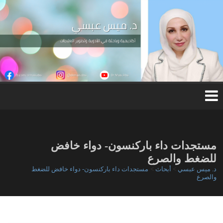
Ski
t
conten
د.
مي
س
عب
س
ي
مستجدات داء باركنسون- دواء خافض
للضغط والصرع
د. ميس عبسي
>
أبحاث
>
مستجدات داء باركنسون- دواء خافض للضغط
والصرع