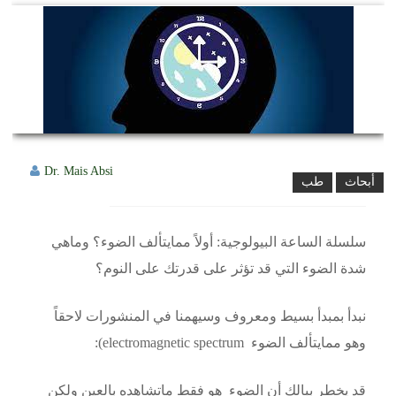
Dr. Mais Absi
أبحاث
طب
سلسلة الساعة البيولوجية: أولاً ممايتألف الضوء؟ وماهي
شدة الضوء التي قد تؤثر على قدرتك على النوم؟
نبدأ بمبدأ بسيط ومعروف وسيهمنا في المنشورات لاحقاً
وهو ممايتألف الضوء electromagnetic spectrum):
قد يخطر ببالك أن الضوء هو فقط ماتشاهده بالعين ولكن