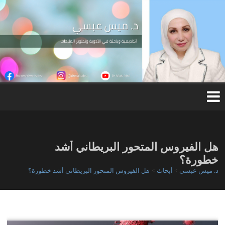
Ski
t
conten
د.
مي
س
عب
س
ي
هل الفيروس المتحور البريطاني أشد
خطورة؟
د. ميس عبسي
>
أبحاث
>
هل الفيروس المتحور البريطاني أشد خطورة؟