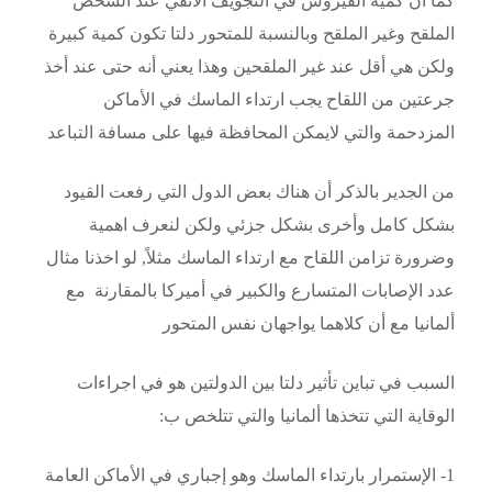
كما أن كمية الفيروس في التجويف الأنفي عند الشخص
الملقح وغير الملقح وبالنسبة للمتحور دلتا تكون كمية كبيرة
ولكن هي أقل عند غير الملقحين وهذا يعني أنه حتى عند أخذ
جرعتين من اللقاح يجب ارتداء الماسك في الأماكن
المزدحمة والتي لايمكن المحافظة فيها على مسافة التباعد
من الجدير بالذكر أن هناك بعض الدول التي رفعت القيود
بشكل كامل وأخرى بشكل جزئي ولكن لنعرف اهمية
وضرورة تزامن اللقاح مع ارتداء الماسك مثلاً, لو اخذنا مثال
عدد الإصابات المتسارع والكبير في أميركا بالمقارنة مع
ألمانيا مع أن كلاهما يواجهان نفس المتحور
السبب في تباين تأثير دلتا بين الدولتين هو في اجراءات
الوقاية التي تتخذها ألمانيا والتي تتلخص ب:
1- الإستمرار بارتداء الماسك وهو إجباري في الأماكن العامة