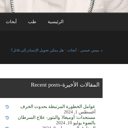
الرئيسية
طب
أبحاث
د. ميس عبسي
>
أبحاث
>
هل يمكن تحويل الإنسان إلى قاتل؟
المقالات الأخيرة-Recent posts
عوامل الخطورة المرتبطة بحدوث الخرف
أغسطس 1, 2024
مستجدات: أوميغا3 والبثور- علاج السرطان
بالضوء
يوليو 10, 2024