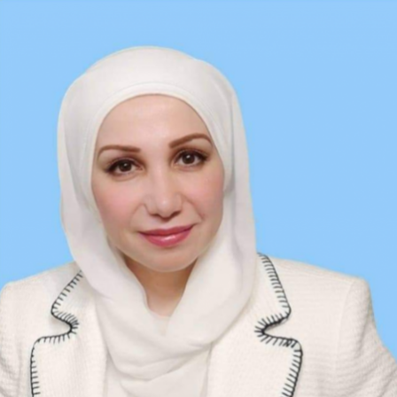
Ski
t
conten