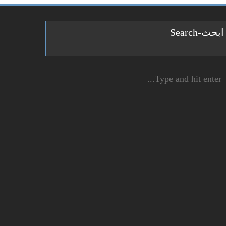
ابحث-Search
Sear
fo